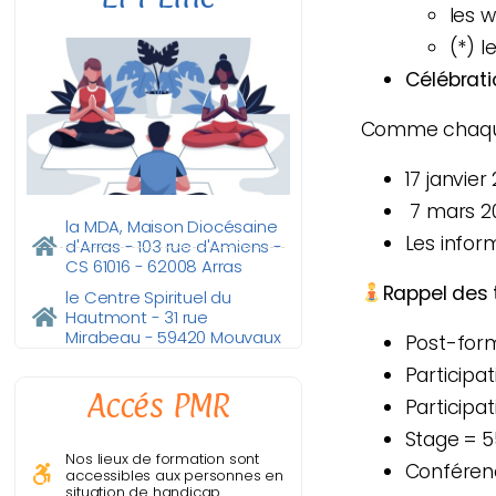
les 
(*) l
Célébrati
Comme chaque
17 janvier
7 mars 2
la MDA, Maison Diocésaine
Les infor
d'Arras - 103 rue d'Amiens -
CS 61016 - 62008 Arras
Rappel des 
le Centre Spirituel du
Hautmont - 31 rue
Mirabeau - 59420 Mouvaux
Post-form
Participa
Accés PMR
Participa
Stage = 
Nos lieux de formation sont
Conféren
accessibles aux personnes en
situation de handicap