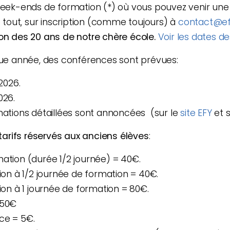
week-ends de formation (*) où vous pouvez venir une 
e tout, sur inscription (comme toujours) à
contact@efy-
on des 20 ans de notre chère école.
Voir les dates d
 année, des conférences sont prévues:
 2026.
026.
mations détaillées sont annoncées (sur le
site EFY
et 
tarifs réservés aux anciens élèves
:
ation (durée 1/2 journée) = 40€.
tion à 1/2 journée de formation = 40€.
tion à 1 journée de formation = 80€.
550€
ce = 5€.