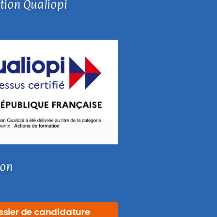
ation Qualiopi
ion
ssier de candidature