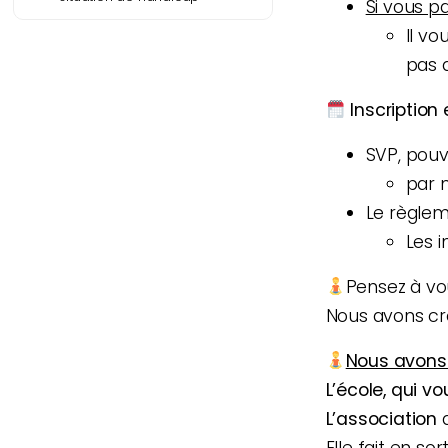
Si vous p
Il vo
pas d
Inscription
SVP, pouv
par 
Le règle
Les i
Pensez à vou
Nous avons c
Nous avons
L’école, qui v
L’association
Elle fait en s