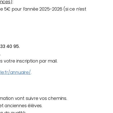
ences)
:
le 5€ pour l’année 2025-2026 (si ce n’est
 33 40 95.
.
 votre inscription par mail.
lle.fr/annuaire/
.
mation vont suivre vos chemins.
et anciennes élèves.
n de qualité: