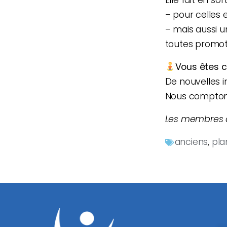
– pour celles 
– mais aussi u
toutes promot
Vous êtes c
De nouvelles i
Nous comptons 
Les membres du
anciens
,
pla