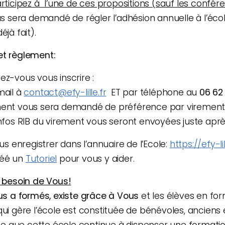
articipez à l’une de ces propositions (sauf les confér
us sera demandé de régler l’adhésion annuelle à l’éco
éjà fait).
 et règlement:
ez-vous vous inscrire :
mail à
contact@efy-lille.fr
ET par téléphone au
06 62
ment vous sera demandé de préférence par virement
nfos RIB du virement vous seront envoyées juste après
s enregistrer dans l’annuaire de l’Ecole:
https://efy-li
réé un
Tutoriel
pour vous y aider.
 besoin de Vous!
ous a formés, existe grâce à Vous
et les élèves en for
qui gère l’école est constituée de bénévoles, anciens 
orte que cette école continue à dispenser une formatio