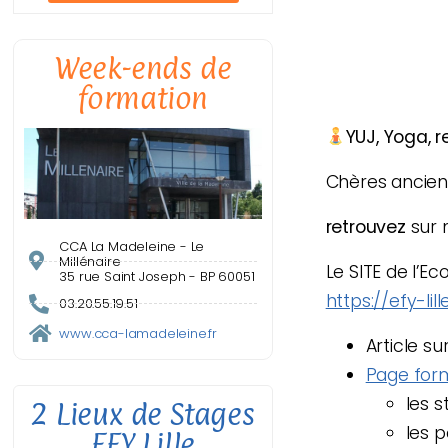
Week-ends de
formation
YUJ, Yoga, r
Chères ancienn
retrouvez
sur 
CCA La Madeleine - Le
Millénaire
Le SITE de l’Ec
35 rue Saint Joseph - BP 60051
https://efy-lill
03.20.55.19.51
www.cca-lamadeleine.fr
Article su
Page for
les s
2 Lieux de Stages
les 
EFY Lille