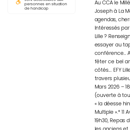
Au CCA le Millé
personnes en situation
de handicap
Joseph à La Ma
agendas, cher
Intéressés par
Lille ? Rensei
essayer au tap
conférence… A
fêter ce bel a
côtés.… EFY Lil
travers plusie
Mars 2026 – 1
(ouverte à tou
« la déesse hi
Multiple ».* 11 
19h30, Repas d
les anciens et