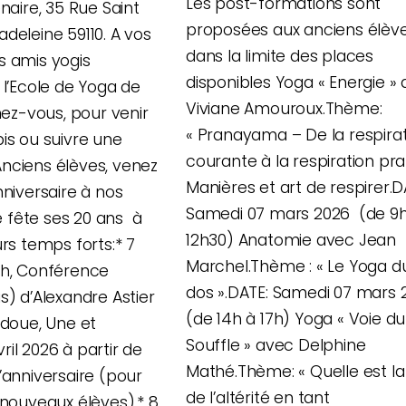
Les post-formations sont
naire, 35 Rue Saint
proposées aux anciens élève
deleine 59110. A vos
dans la limite des places
s amis yogis
disponibles Yoga « Energie »
 l’Ecole de Yoga de
Viviane Amouroux.Thème:
gnez-vous, pour venir
« Pranayama – De la respira
is ou suivre une
courante à la respiration pra
nciens élèves, venez
Manières et art de respirer.D
nniversaire à nos
Samedi 07 mars 2026 (de 9
le fête ses 20 ans à
12h30) Anatomie avec Jean
urs temps forts:* 7
Marchel.Thème : « Le Yoga d
8h, Conférence
dos ».DATE: Samedi 07 mars
s) d’Alexandre Astier
(de 14h à 17h) Yoga « Voie du
ndoue, Une et
Souffle » avec Delphine
Avril 2026 à partir de
Mathé.Thème: « Quelle est la
’anniversaire (pour
de l’altérité en tant
 nouveaux élèves).* 8