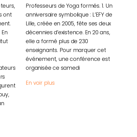
teurs,
Professeurs de Yoga formés. 1. Un
s ont
anniversaire symbolique : L’EFY de
ent.
Lille, créée en 2005, fête ses deux
Y En
décennies d’existence. En 20 ans,
itut
elle a formé plus de 230
enseignants. Pour marquer cet
-
événement, une conférence est
ateurs
organisée ce samedi
rs
En voir plus
gurent
puy,
an