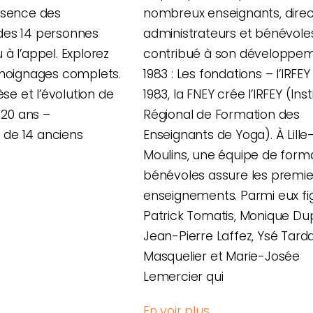
ssence des
nombreux enseignants, direc
es 14 personnes
administrateurs et bénévole
à l’appel. Explorez
contribué à son développem
émoignages complets.
1983 : Les fondations – l’IRFE
èse et l’évolution de
1983, la FNEY crée l’IRFEY (Inst
 20 ans –
Régional de Formation des
de 14 anciens
Enseignants de Yoga). À Lille
Moulins, une équipe de form
bénévoles assure les premie
enseignements. Parmi eux fi
Patrick Tomatis, Monique Du
Jean-Pierre Laffez, Ysé Tard
Masquelier et Marie-Josée
Lemercier qui
En voir plus