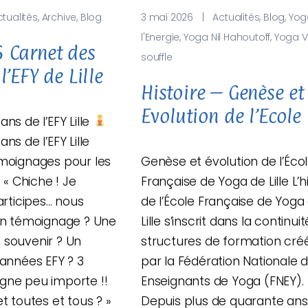
ctualités
,
Archive
,
Blog
3 mai 2026
|
Actualités
,
Blog
,
Yog
l'Energie
,
Yoga Nil Hahoutoff
,
Yoga V
 Carnet des
souffle
l’EFY de Lille
Histoire – Genèse et
Evolution de l’Ecole
ns de l’EFY Lille
ns de l’EFY Lille
émoignages pour les
Genèse et évolution de l’Éco
. « Chiche ! Je
Française de Yoga de Lille L’h
articipes… nous
de l’École Française de Yoga
 Un témoignage ? Une
Lille s’inscrit dans la continui
 souvenir ? Un
structures de formation cré
 années EFY ? 3
par la Fédération Nationale 
 ligne peu importe !!
Enseignants de Yoga (FNEY).
t toutes et tous ? »
Depuis plus de quarante ans