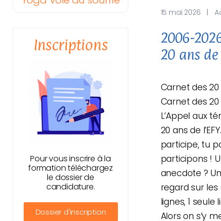
Yoga Voie du souffle
15 mai 2026
|
A
2006-2026
Inscriptions
20 ans de 
Carnet des 20 a
Carnet des 20 a
L’Appel aux t
20 ans de l’EFY
participe, tu p
participons !
Pour vous inscrire à la
formation téléchargez
anecdote ? Un
le dossier de
candidature.
regard sur les
lignes, 1 seule
Dossier d'inscription
Alors on s’y me