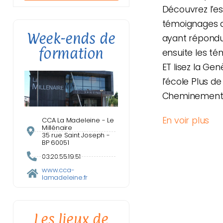
Découvrez l’e
témoignages d
Week-ends de
ayant répondu 
formation
ensuite les t
ET lisez la Gen
l’école Plus de
Cheminement 
En voir plus
CCA La Madeleine - Le
Millénaire
35 rue Saint Joseph -
BP 60051
03.20.55.19.51
www.cca-
lamadeleine.fr
Les lieux de