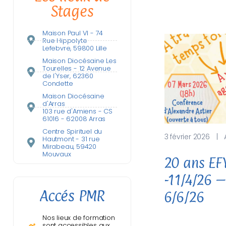
Stages
Maison Paul VI - 74
Rue Hippolyte
Lefebvre, 59800 Lille
Maison Diocésaine Les
Tourelles - 12 Avenue
de l'Yser, 62360
Condette
Maison Diocésaine
d'Arras
103 rue d'Amiens - CS
61016 - 62008 Arras
Centre Spirituel du
3 février 2026
|
Hautmont - 31 rue
Mirabeau, 59420
Mouvaux
20 ans EFY
-11/4/26 
Accés PMR
6/6/26
Nos lieux de formation
sont accessibles aux