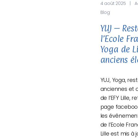
4 août 2025
|
A
Blog
YUJ – Rest
l’Ecole Fr
Yoga de Li
anciens él
YUJ, Yoga, rest
anciennes et 
de l’EFY Lille, 
page facebook 
les évênements
de l’Ecole Fra
Lille est mis à 