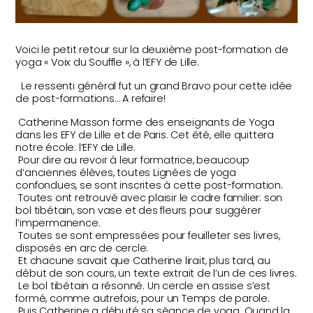
Voici le petit retour sur la deuxième post-formation de
yoga « Voix du Souffle », à l’EFY de Lille.
Le ressenti général fut un grand Bravo pour cette idée
de post-formations… A refaire!
Catherine Masson forme des enseignants de Yoga
dans les EFY de Lille et de Paris. Cet été, elle quittera
notre école: l’EFY de Lille.
Pour dire au revoir à leur formatrice, beaucoup
d’anciennes élèves, toutes Lignées de yoga
confondues, se sont inscrites à cette post-formation.
Toutes ont retrouvé avec plaisir le cadre familier: son
bol tibétain, son vase et des fleurs pour suggérer
l’impermanence.
Toutes se sont empressées pour feuilleter ses livres,
disposés en arc de cercle.
Et chacune savait que Catherine lirait, plus tard, au
début de son cours, un texte extrait de l’un de ces livres.
Le bol tibétain a résonné. Un cercle en assise s’est
formé, comme autrefois, pour un Temps de parole.
Puis Catherine a débuté sa séance de yoga. Quand la