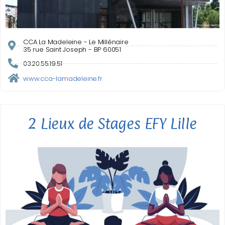
CCA La Madeleine - Le Millénaire
35 rue Saint Joseph - BP 60051
03.20.55.19.51
www.cca-lamadeleine.fr
2 Lieux de Stages EFY Lille