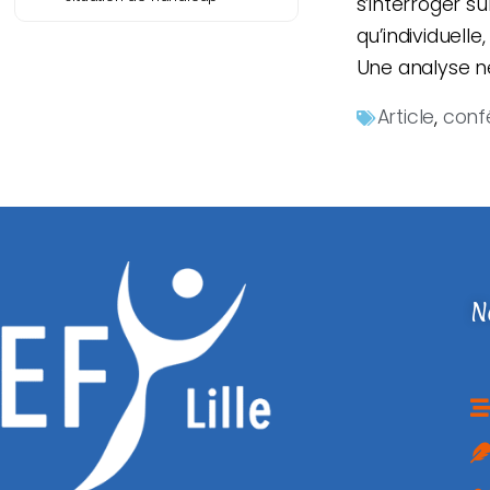
s’interroger s
qu’individuelle
Une analyse n
Article
,
conf
N