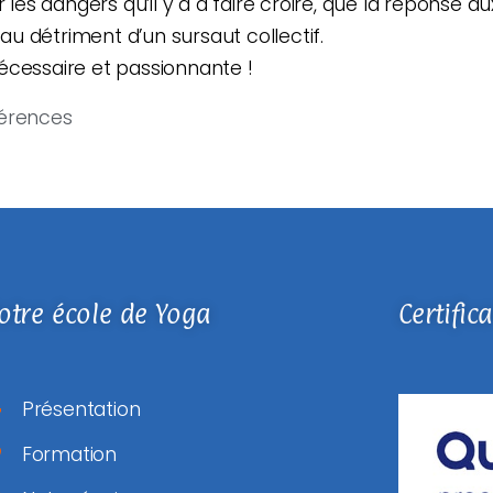
ur les dangers qu’il y a à faire croire, que la répons
, au détriment d’un sursaut collectif.
écessaire et passionnante !
érences
otre école de Yoga
Certific
Présentation
Formation