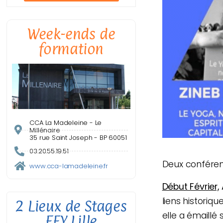
Week-ends de
formation
CCA La Madeleine - Le
Millénaire
35 rue Saint Joseph - BP 60051
03.20.55.19.51
Deux conféren
www.cca-lamadeleine.fr
Début Février,
liens historiqu
2 Lieux de Stages
elle a émaillé
EFY Lille