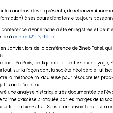
our les anciens élèves présents, de retrouver Annema
formation) à ses cours d’anatomie toujours passionnan
 conférence d’Annemarie a été enregistrée et peut ê
ande à
contact@efy-lille.fr
.
en Janvier,
lors de la conférence de Zineb Fahsi, qui 
e
« .
ience Po Paris, pratiquante et professeur de yoga, Zin
surtout, sur la façon dont la société néolibérale l’utilis
re la méthode miraculeuse pour résoudre les problème
ttis au libéralisme.
ivré une analyse historique très documentée de l’év
e forme d’ascèse pratiquée par les marges de la soci
’industrie du bien-être… Sans promouvoir le retour à un