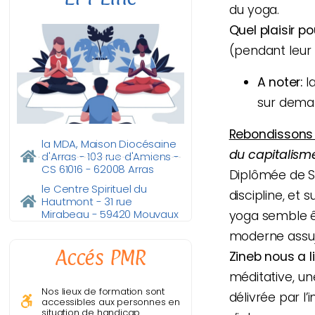
du yoga.
Quel plaisir p
(pendant leur 
A noter:
la
sur dem
Rebondissons 
la MDA, Maison Diocésaine
du capitalism
d'Arras - 103 rue d'Amiens -
CS 61016 - 62008 Arras
Diplômée de Sc
le Centre Spirituel du
discipline, et 
Hautmont - 31 rue
Mirabeau - 59420 Mouvaux
yoga semble êt
moderne assuje
Accés PMR
Zineb nous a l
méditative, un
Nos lieux de formation sont
délivrée par l
accessibles aux personnes en
situation de handicap