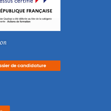
ion
ssier de candidature