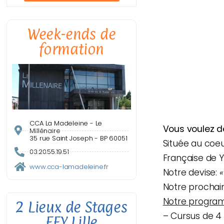
Week-ends de
formation
CCA La Madeleine - Le
Vous voulez d
Millénaire
35 rue Saint Joseph - BP 60051
Située au coeu
03.20.55.19.51
Française de Y
www.cca-lamadeleine.fr
Notre devise:
«
Notre prochai
Notre progra
2 Lieux de Stages
– Cursus de 4
EFY Lille