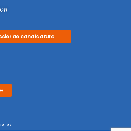
ion
ssier de candidature
le
essus.