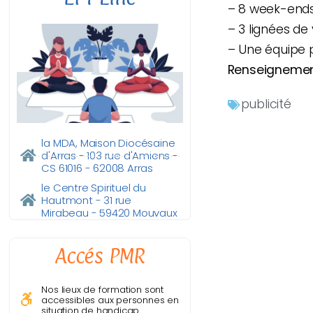
– 8 week-ends
– 3 lignées de
– Une équipe 
Renseignement
publicité
la MDA, Maison Diocésaine
d'Arras - 103 rue d'Amiens -
CS 61016 - 62008 Arras
le Centre Spirituel du
Hautmont - 31 rue
Mirabeau - 59420 Mouvaux
Accés PMR
Nos lieux de formation sont
accessibles aux personnes en
situation de handicap