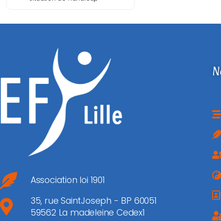
N
Association loi 1901
35, rue SaintJoseph - BP 60051
59562 La madeleine Cedex1