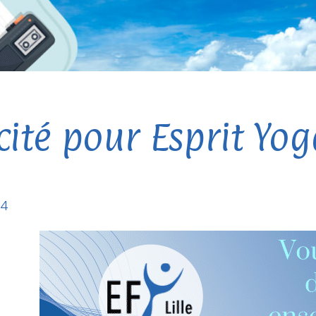
cité pour Esprit Yo
24