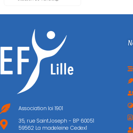
N
Association loi 1901
35, rue SaintJoseph - BP 60051
59562 La madeleine Cedex1