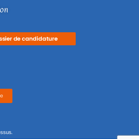
ion
ssier de candidature
le
essus.