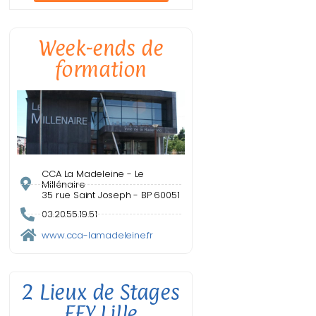
Week-ends de
formation
CCA La Madeleine - Le
Millénaire
35 rue Saint Joseph - BP 60051
03.20.55.19.51
www.cca-lamadeleine.fr
2 Lieux de Stages
EFY Lille