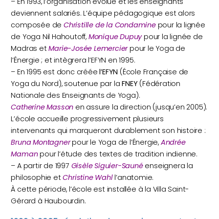
– En 1993, l’organisation évolue et les enseignants
deviennent salariés. L’équipe pédagogique est alors
composée de
Christille de la Condamine
pour la lignée
de Yoga Nil Hahoutoff,
Monique Dupuy
pour la lignée de
Madras et
Marie-Josée Lemercier
pour le Yoga de
l’Énergie ; et intègrera l’EFYN en 1995.
– En 1995 est donc créée
l’EFYN
(École Française de
Yoga du Nord), soutenue par la
FNEY
(Fédération
Nationale des Enseignants de Yoga).
Catherine Masson
en assure la direction (jusqu’en 2005).
L’école accueille progressivement plusieurs
intervenants qui marqueront durablement son histoire :
Bruna Montagner
pour le Yoga de l’Énergie,
Andrée
Maman
pour l’étude des textes de tradition indienne.
– A partir de 1997
Gisèle Siguier-Sauné
enseignera la
philosophie et
Christine Wahl
l’anatomie.
À cette période, l’école est installée à la Villa Saint-
Gérard à Haubourdin.