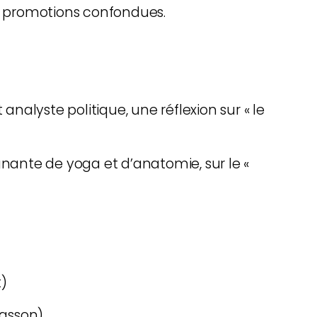
s promotions confondues.
t analyste
politique,
une réflexion sur « le
gnante de yoga et
d’anatomie, sur le «
)
Masson)