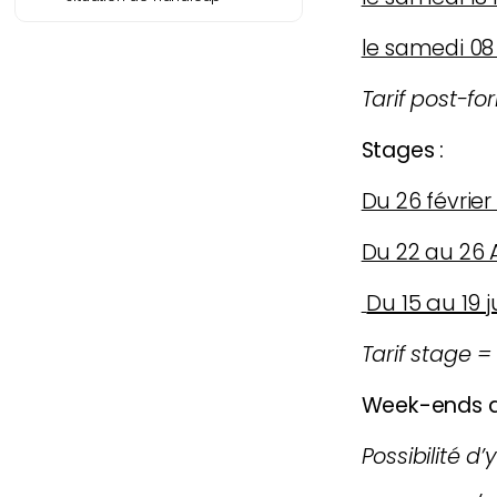
le samedi 08 
Tarif post-f
S
tages :
Du 26 février
Du 22 au 26 A
Du 15 au 19 ju
Tarif stage =
W
eek-ends d
Possibilité d