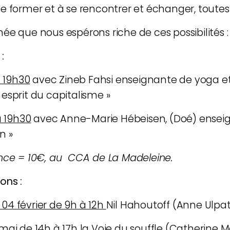
se former et
à se rencontrer et échanger, toute
ée que nous espérons riche de ces possibilités :
:
à 19h30
avec Zineb Fahsi enseignante de yoga e
esprit du capitalisme »
à 19h30
avec Anne-Marie Hébeisen, (Doé) ensei
n »
ence = 10€, au CCA de La Madeleine.
ons :
04 février de 9h à 12h
Nil Hahoutoff (Anne Ulpat
 mai de 14h à 17h
la Voie du souffle (Catherine 