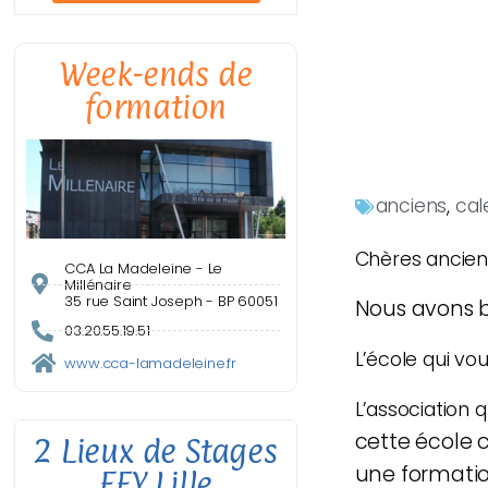
Week-ends de
formation
anciens
,
cal
Chères ancienn
CCA La Madeleine - Le
Millénaire
35 rue Saint Joseph - BP 60051
Nous avons b
03.20.55.19.51
L’école qui vo
www.cca-lamadeleine.fr
L’association 
cette école 
2 Lieux de Stages
une formati
EFY Lille