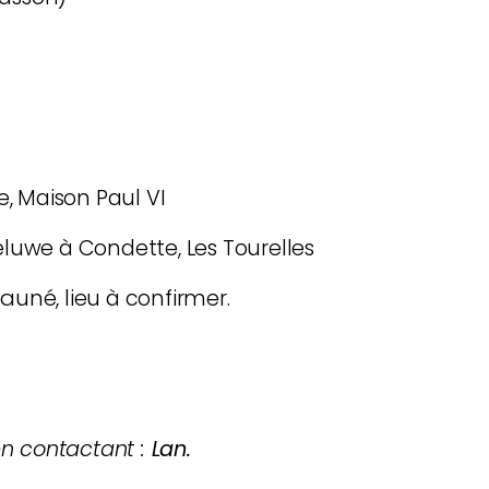
lle, Maison Paul VI
heluwe
à Condette, Les Tourelles
Sauné,
lieu à confirmer.
 en contactant :
Lan.