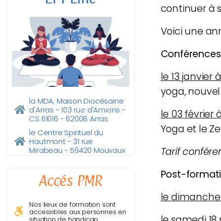
continuer à 
Voici une ann
Conférences 
le 13 janvier 
yoga, nouvel 
la MDA, Maison Diocésaine
d'Arras - 103 rue d'Amiens -
le 03 février 
CS 61016 - 62008 Arras
Yoga et le Ze
le Centre Spirituel du
Hautmont - 31 rue
Tarif confér
Mirabeau - 59420 Mouvaux
Post-formati
Accés PMR
le dimanche 
Nos lieux de formation sont
accessibles aux personnes en
le samedi 18
situation de handicap