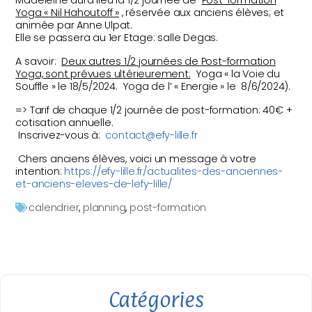
Madeleine aura lieu la 1/2 journée de
Post-formation
Yoga « Nil Hahoutoff »
, réservée aux anciens élèves; et
animée par Anne Ulpat.
Elle se passera au 1er Etage: salle Degas.
A savoir:
Deux autres 1/2 journées de Post-formation
Yoga, sont prévues ultérieurement:
Yoga « la Voie du
Souffle » le 18/5/2024. Yoga de l’ « Energie » le 8/6/2024).
=> Tarif de chaque 1/2 journée de post-formation: 40€ +
cotisation annuelle.
Inscrivez-vous à:
contact@efy-lille.fr
Chers anciens élèves, voici un message à votre
intention:
https://efy-lille.fr/actualites-des-anciennes-
et-anciens-eleves-de-lefy-lille/
calendrier
,
planning
,
post-formation
Catégories